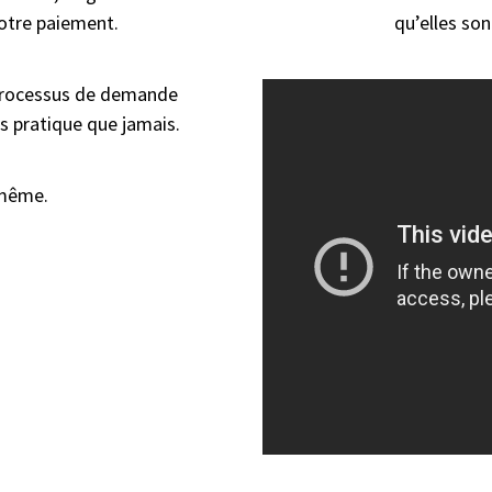
otre paiement.
qu’elles so
e processus de demande
us pratique que jamais.
-même.