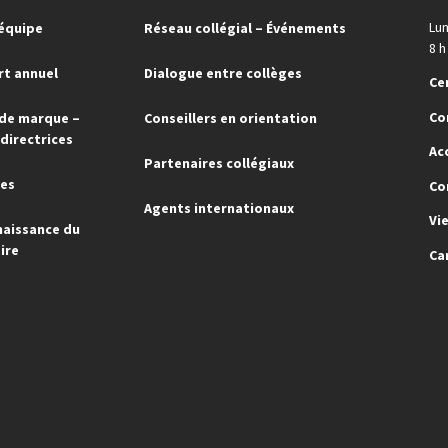
Lun
'équipe
Réseau collégial – Événements
8 h
t annuel
Dialogue entre collèges
Ce
Co
de marque –
Conseillers en orientation
 directrices
Ac
Partenaires collégiaux
res
Co
Agents internationaux
Vi
aissance du
ire
Ca