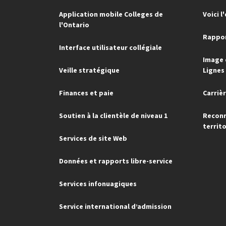
Application mobile Colleges de
Voici l
l'Ontario
Rappor
Interface utilisateur collégiale
Image 
Veille stratégique
Lignes
Finances et paie
Carriè
Soutien à la clientèle de niveau 1
Reconn
territo
Services de site Web
Données et rapports libre-service
Services infonuagiques
Service international d’admission