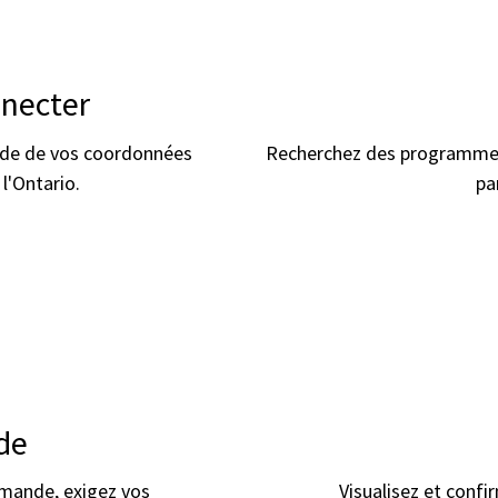
nnecter
ide de vos coordonnées
Recherchez des programmes 
l'Ontario.
pa
de
mande, exigez vos
Visualisez et confi