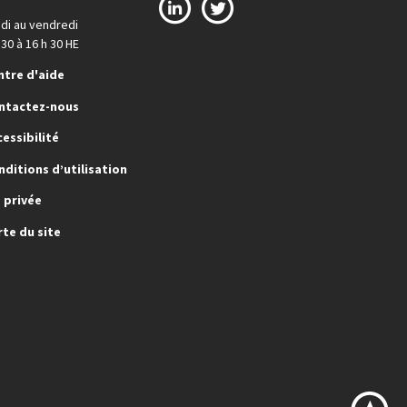
LinkedIn
X
di au vendredi
 30 à 16 h 30 HE
ntre d'aide
ntactez-nous
cessibilité
nditions d’utilisation
e privée
rte du site
Ba