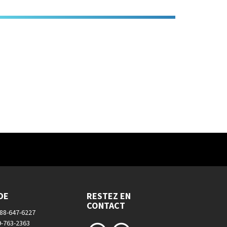
DE
RESTEZ EN
CONTACT
888-647-6227
9-763-2363